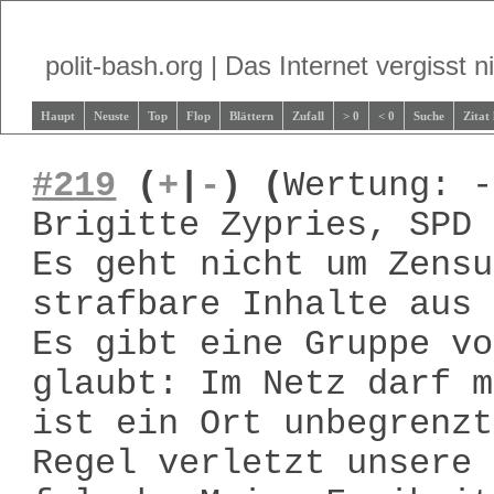
polit-bash.org | Das Internet vergisst ni
Haupt
Neuste
Top
Flop
Blättern
Zufall
> 0
< 0
Suche
Zitat
#219
(
+
|
-
)
(
Wertung: -
Brigitte Zypries, SPD
Es geht nicht um Zensu
strafbare Inhalte aus 
Es gibt eine Gruppe vo
glaubt: Im Netz darf m
ist ein Ort unbegrenzt
Regel verletzt unsere 