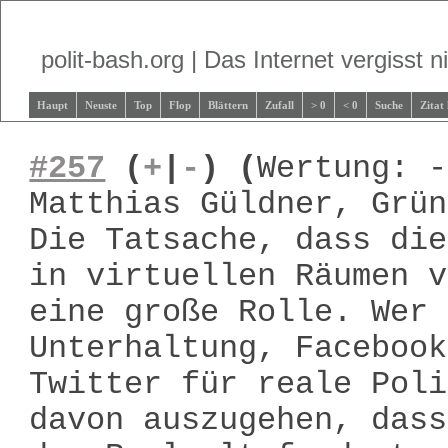
polit-bash.org | Das Internet vergisst ni
Haupt
Neuste
Top
Flop
Blättern
Zufall
> 0
< 0
Suche
Zitat
#257
(
+
|
-
)
(
Wertung: -
Matthias Güldner, Grün
Die Tatsache, dass die
in virtuellen Räumen v
eine große Rolle. Wer 
Unterhaltung, Facebook
Twitter für reale Poli
davon auszugehen, dass