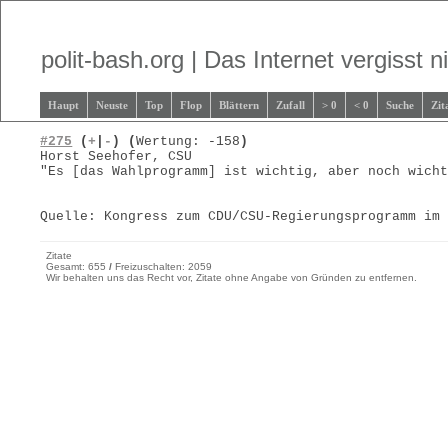
polit-bash.org | Das Internet vergisst ni
Haupt
Neuste
Top
Flop
Blättern
Zufall
> 0
< 0
Suche
Zit
#275
(
+
|
-
)
(
Wertung: -158
)
Horst Seehofer, CSU
"Es [das Wahlprogramm] ist wichtig, aber noch wich
Quelle: Kongress zum CDU/CSU-Regierungsprogramm im
Zitate
Gesamt: 655
/
Freizuschalten: 2059
Wir behalten uns das Recht vor, Zitate ohne Angabe von Gründen zu entfernen.