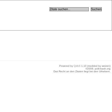
Powered by
QdbS
1.10 (modded by weizen)
©2009, polit-bash.org
Das Recht an den Zitaten liegt bei den Urhebern.