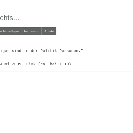
chts...
at hinzufügen
Impressum
Admin
tiger sind in der Politik Personen."
 Juni 2009,
Link
(ca. bei 1:10)