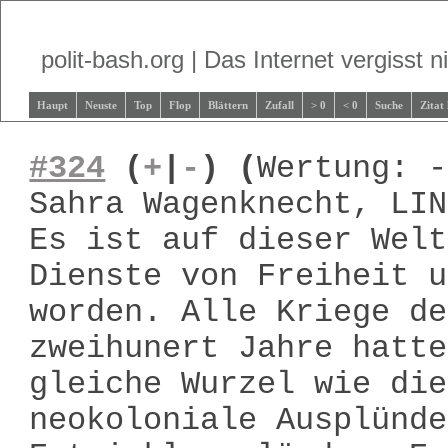
polit-bash.org | Das Internet vergisst ni
Haupt
Neuste
Top
Flop
Blättern
Zufall
> 0
< 0
Suche
Zitat
#324
(
+
|
-
)
(
Wertung: -
Sahra Wagenknecht, LIN
Es ist auf dieser Welt
Dienste von Freiheit u
worden. Alle Kriege de
zweihunert Jahre hatte
gleiche Wurzel wie die
neokoloniale Ausplünde