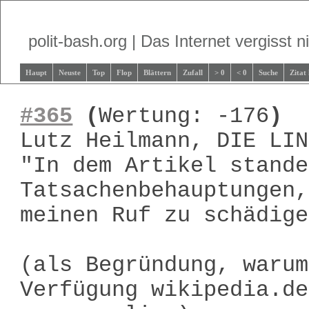
polit-bash.org | Das Internet vergisst ni
Haupt
Neuste
Top
Flop
Blättern
Zufall
> 0
< 0
Suche
Zitat
#365
(
Wertung: -176
)
Lutz Heilmann, DIE LIN
"In dem Artikel stande
Tatsachenbehauptungen,
meinen Ruf zu schädige
(als Begründung, warum
Verfügung wikipedia.de