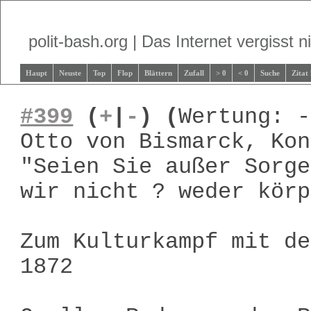
polit-bash.org | Das Internet vergisst ni
Haupt
Neuste
Top
Flop
Blättern
Zufall
> 0
< 0
Suche
Zitat
#399
(
+
|
-
)
(
Wertung: -
Otto von Bismarck, Kon
"Seien Sie außer Sorge
wir nicht ? weder körp
Zum Kulturkampf mit de
1872