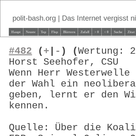
polit-bash.org | Das Internet vergisst ni
Haupt
Neuste
Top
Flop
Blättern
Zufall
> 0
< 0
Suche
Zitat
#482
(
+
|
-
)
(
Wertung: 2
Horst Seehofer, CSU
Wenn Herr Westerwelle 
der Wahl ein neolibera
geben, lernt er den Wi
kennen.
Quelle: Über die Koali