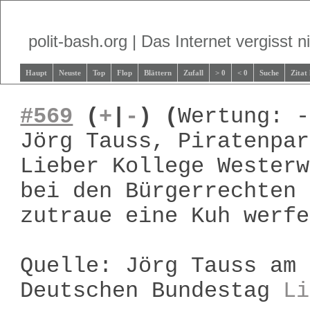
polit-bash.org | Das Internet vergisst ni
Haupt
Neuste
Top
Flop
Blättern
Zufall
> 0
< 0
Suche
Zitat
#569
(
+
|
-
)
(
Wertung: -
Jörg Tauss, Piratenpar
Lieber Kollege Westerw
bei den Bürgerrechten 
zutraue eine Kuh werfe
Quelle: Jörg Tauss am 
Deutschen Bundestag
Li