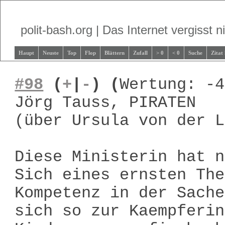
polit-bash.org | Das Internet vergisst ni
Haupt
Neuste
Top
Flop
Blättern
Zufall
> 0
< 0
Suche
Zitat
#98
(
+
|
-
)
(
Wertung: -4
Jörg Tauss, PIRATEN
(über Ursula von der L
Diese Ministerin hat n
Sich eines ernsten The
Kompetenz in der Sache
sich so zur Kaempferin