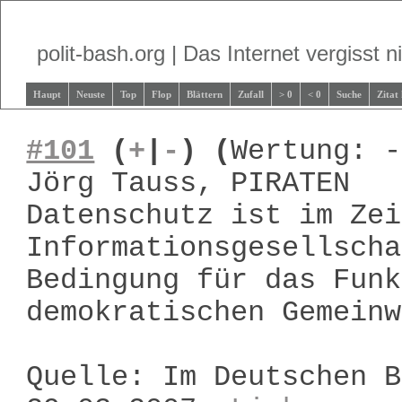
polit-bash.org | Das Internet vergisst ni
Haupt
Neuste
Top
Flop
Blättern
Zufall
> 0
< 0
Suche
Zitat
#101
(
+
|
-
)
(
Wertung: -
Jörg Tauss, PIRATEN
Datenschutz ist im Zei
Informationsgesellscha
Bedingung für das Funk
demokratischen Gemeinw
Quelle: Im Deutschen B