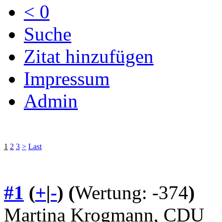
< 0
Suche
Zitat hinzufügen
Impressum
Admin
1
2
3
>
Last
#1
(
+
|
-
)
(
Wertung: -374
)
Martina Krogmann, CDU