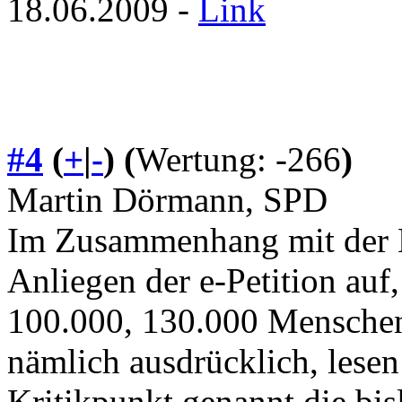
18.06.2009 -
Link
#4
(
+
|
-
)
(
Wertung: -266
)
Martin Dörmann, SPD
Im Zusammenhang mit der B
Anliegen der e-Petition auf,
100.000, 130.000 Menschen
nämlich ausdrücklich, lesen 
Kritikpunkt genannt die bis