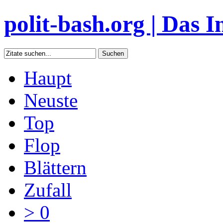
polit-bash.org | Das In
Haupt
Neuste
Top
Flop
Blättern
Zufall
> 0