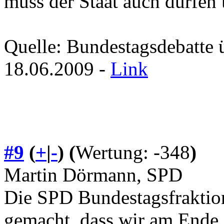
muss der Staat auch dürfen
Quelle: Bundestagsdebatte 
18.06.2009 -
Link
#9
(
+
|
-
)
(
Wertung: -348
)
Martin Dörmann, SPD
Die SPD Bundestagsfraktion 
gemacht, dass wir am Ende