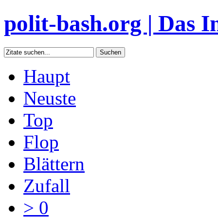
polit-bash.org | Das In
Haupt
Neuste
Top
Flop
Blättern
Zufall
> 0