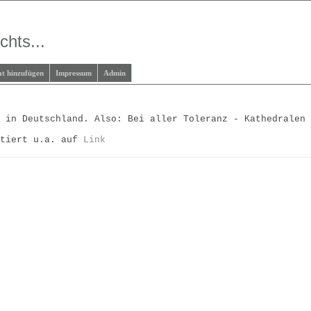
chts...
at hinzufügen
Impressum
Admin
r in Deutschland. Also: Bei aller Toleranz - Kathedralen
itiert u.a. auf
Link