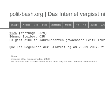
polit-bash.org | Das Internet vergisst ni
Haupt
Neuste
Top
Flop
Blättern
Zufall
> 0
< 0
Suche
Zit
#126
(
Wertung: -329
)
Edmund Stoiber, CSU
Es gibt eine in Jahrhunderten gewachsene Leitkultu
Quelle: Gegenüber der Bildzeitung am 20.09.2007, z
Zitate
Gesamt: 655
/
Freizuschalten: 2058
Wir behalten uns das Recht vor, Zitate ohne Angabe von Gründen zu entfernen.