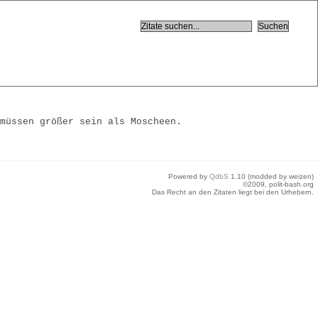
 müssen größer sein als Moscheen.
Powered by
QdbS
1.10 (modded by weizen)
©2009, polit-bash.org
Das Recht an den Zitaten liegt bei den Urhebern.