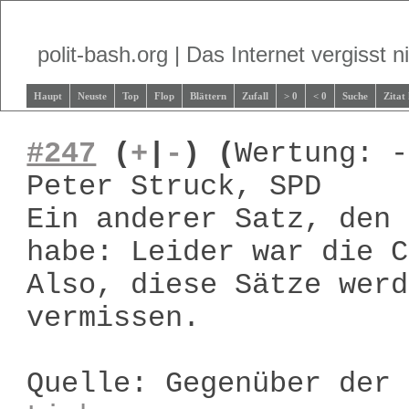
polit-bash.org | Das Internet vergisst ni
Haupt
Neuste
Top
Flop
Blättern
Zufall
> 0
< 0
Suche
Zitat
#247
(
+
|
-
)
(
Wertung: -
Peter Struck, SPD
Ein anderer Satz, den 
habe: Leider war die C
Also, diese Sätze werd
vermissen.
Quelle: Gegenüber der 