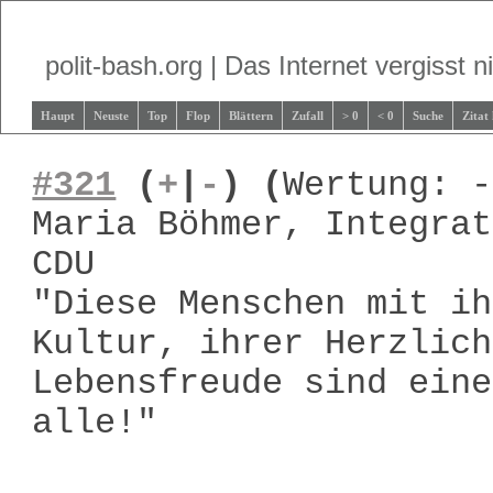
polit-bash.org | Das Internet vergisst ni
Haupt
Neuste
Top
Flop
Blättern
Zufall
> 0
< 0
Suche
Zitat
#321
(
+
|
-
)
(
Wertung: -
Maria Böhmer, Integrat
CDU
"Diese Menschen mit ih
Kultur, ihrer Herzlich
Lebensfreude sind eine
alle!"