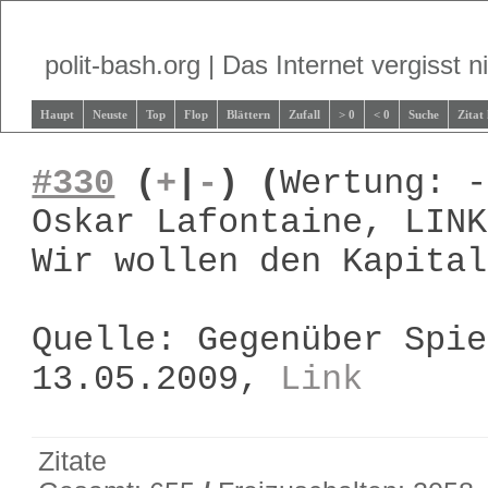
polit-bash.org | Das Internet vergisst ni
Haupt
Neuste
Top
Flop
Blättern
Zufall
> 0
< 0
Suche
Zitat
#330
(
+
|
-
)
(
Wertung: -
Oskar Lafontaine, LINK
Wir wollen den Kapital
Quelle: Gegenüber Spie
13.05.2009,
Link
Zitate