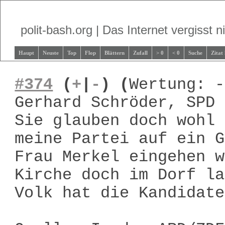
polit-bash.org | Das Internet vergisst ni
Haupt
Neuste
Top
Flop
Blättern
Zufall
> 0
< 0
Suche
Zitat
#374
(
+
|
-
)
(
Wertung: -
Gerhard Schröder, SPD
Sie glauben doch wohl 
meine Partei auf ein G
Frau Merkel eingehen w
Kirche doch im Dorf la
Volk hat die Kandidate