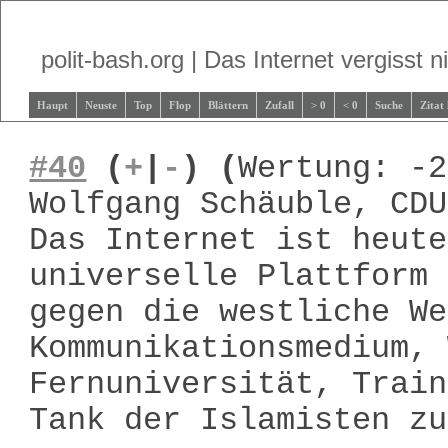
polit-bash.org | Das Internet vergisst ni
Haupt
Neuste
Top
Flop
Blättern
Zufall
> 0
< 0
Suche
Zitat
#40
(
+
|
-
)
(
Wertung: -2
Wolfgang Schäuble, CDU
Das Internet ist heute
universelle Plattform 
gegen die westliche We
Kommunikationsmedium, 
Fernuniversität, Train
Tank der Islamisten zu