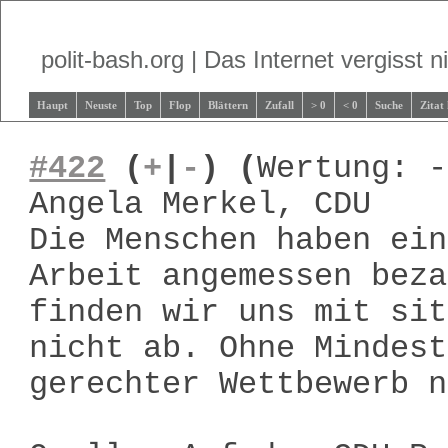
polit-bash.org | Das Internet vergisst ni
Haupt
Neuste
Top
Flop
Blättern
Zufall
> 0
< 0
Suche
Zitat
#422
(
+
|
-
)
(
Wertung: -
Angela Merkel, CDU
Die Menschen haben ein
Arbeit angemessen beza
finden wir uns mit sit
nicht ab. Ohne Mindest
gerechter Wettbewerb n