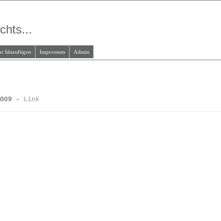
chts...
at hinzufügen
Impressum
Admin
2009 -
Link