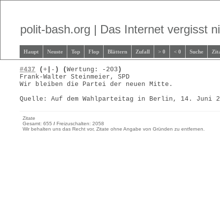
polit-bash.org | Das Internet vergisst ni
Haupt
Neuste
Top
Flop
Blättern
Zufall
> 0
< 0
Suche
Zit
#437
(
+
|
-
)
(
Wertung: -203
)
Frank-Walter Steinmeier, SPD
Wir bleiben die Partei der neuen Mitte.
Quelle: Auf dem Wahlparteitag in Berlin, 14. Juni 
Zitate
Gesamt: 655
/
Freizuschalten: 2058
Wir behalten uns das Recht vor, Zitate ohne Angabe von Gründen zu entfernen.