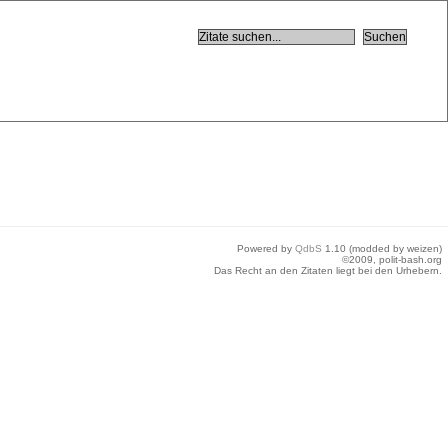
Powered by
QdbS
1.10 (modded by weizen)
©2009, polit-bash.org
Das Recht an den Zitaten liegt bei den Urhebern.