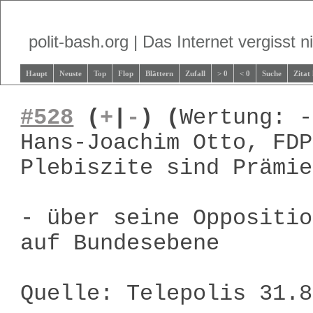
polit-bash.org | Das Internet vergisst ni
Haupt
Neuste
Top
Flop
Blättern
Zufall
> 0
< 0
Suche
Zitat
#528
(
+
|
-
)
(
Wertung: -
Hans-Joachim Otto, FDP
Plebiszite sind Prämie
- über seine Oppositio
auf Bundesebene
Quelle: Telepolis 31.