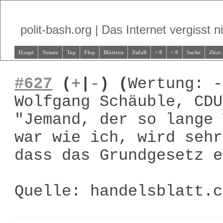
polit-bash.org | Das Internet vergisst ni
Haupt
Neuste
Top
Flop
Blättern
Zufall
> 0
< 0
Suche
Zitat
#627
(
+
|
-
)
(
Wertung: -
Wolfgang Schäuble, CDU
"Jemand, der so lange 
war wie ich, wird sehr
dass das Grundgesetz e
Quelle: handelsblatt.