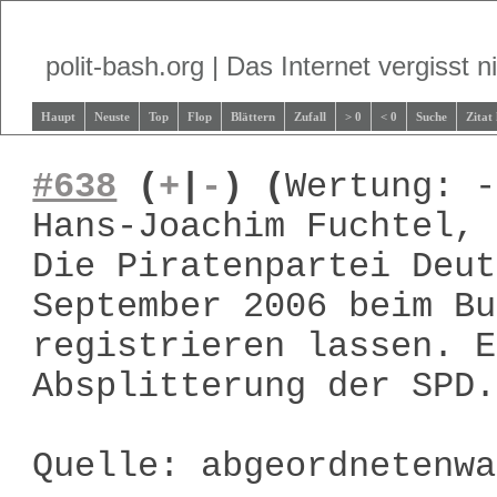
polit-bash.org | Das Internet vergisst ni
Haupt
Neuste
Top
Flop
Blättern
Zufall
> 0
< 0
Suche
Zitat
#638
(
+
|
-
)
(
Wertung: -
Hans-Joachim Fuchtel, 
Die Piratenpartei Deut
September 2006 beim Bu
registrieren lassen. E
Absplitterung der SPD.
Quelle: abgeordnetenw