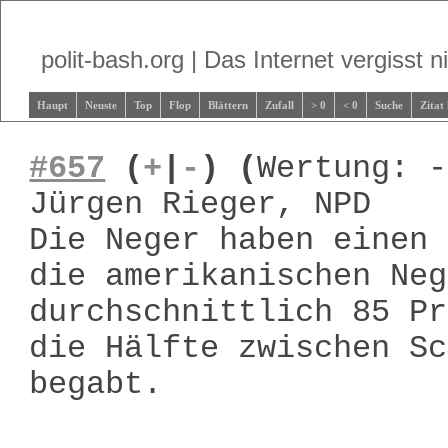
polit-bash.org | Das Internet vergisst ni
Haupt
Neuste
Top
Flop
Blättern
Zufall
> 0
< 0
Suche
Zitat
#657
(
+
|
-
)
(
Wertung: -
Jürgen Rieger, NPD
Die Neger haben einen 
die amerikanischen Neg
durchschnittlich 85 Pr
die Hälfte zwischen Sc
begabt.