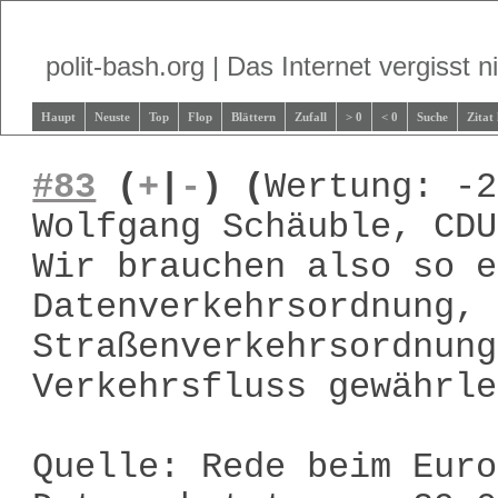
polit-bash.org | Das Internet vergisst ni
Haupt
Neuste
Top
Flop
Blättern
Zufall
> 0
< 0
Suche
Zitat
#83
(
+
|
-
)
(
Wertung: -2
Wolfgang Schäuble, CDU
Wir brauchen also so e
Datenverkehrsordnung, 
Straßenverkehrsordnung
Verkehrsfluss gewährle
Quelle: Rede beim Euro