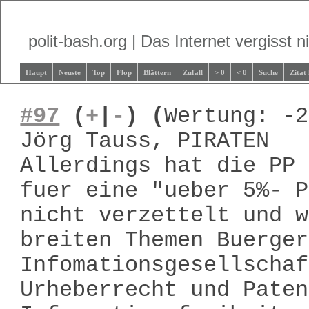
polit-bash.org | Das Internet vergisst ni
Haupt
Neuste
Top
Flop
Blättern
Zufall
> 0
< 0
Suche
Zitat
#97
(
+
|
-
)
(
Wertung: -2
Jörg Tauss, PIRATEN
Allerdings hat die PP 
fuer eine "ueber 5%- P
nicht verzettelt und w
breiten Themen Buerger
Infomationsgesellschaf
Urheberrecht und Paten